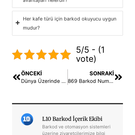
avantajları nelerdir?
Her kafe türü için barkod okuyucu uygun
mudur?
5/5 - (1
vote)
ÖNCEKI
SONRAKI
Dünya Üzerinde Barkod Taşıyan İlk Ürün
869 Barkod Numarasına Ait Ürünün Gösterdiği Özellik
L10 Barkod İçerik Ekibi
Barkod ve otomasyon sistemleri
üzerine ziyaretçilerimize bilgi