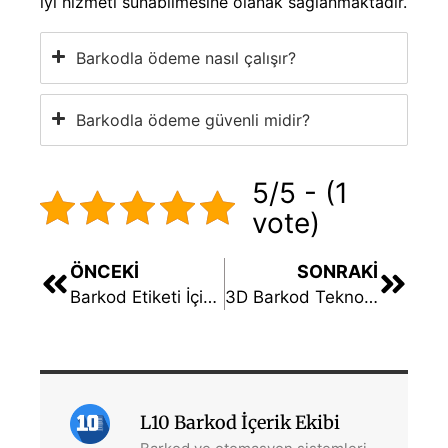
iyi hizmeti sunabilmesine olanak sağlanmaktadır.
Barkodla ödeme nasıl çalışır?
Barkodla ödeme güvenli midir?
5/5 - (1
vote)
ÖNCEKI
SONRAKI
Barkod Etiketi İçin En Dayanıklı Malzeme Hangisidir?
3D Barkod Teknolojisi Nedir?
L10 Barkod İçerik Ekibi