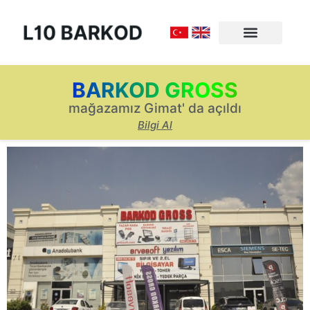
BARKOD GROSS
mağazamız Gimat' da açıldı
Bilgi Al